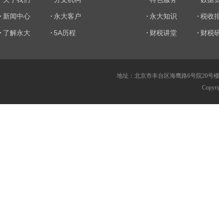
新闻中心
永大客户
永大知识
税收
了解永大
5A历程
财税讲堂
财税
地址：北京市丰台区海鹰路6号院20号楼 传真：010
Copy