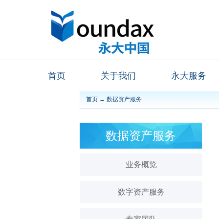
首页
关于我们
永大服务
首页
→
数据资产服务
数据资产服务
业务概览
数字资产服务