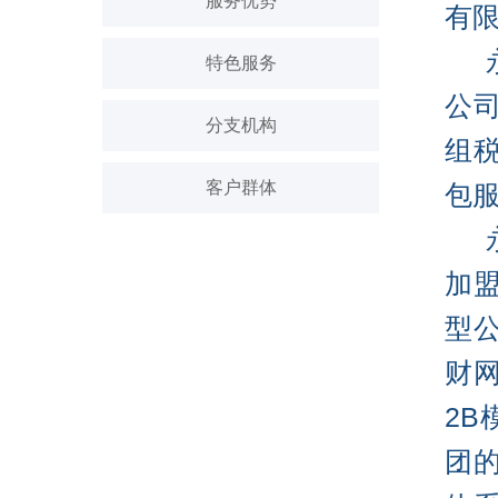
服务优势
有
永
特色服务
公
分支机构
组
客户群体
包
永
加
型
财网
2
团