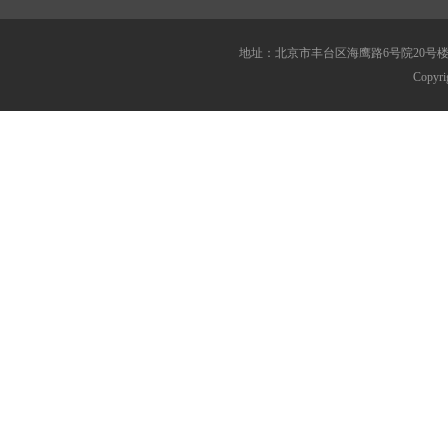
地址：北京市丰台区海鹰路6号院20号楼 传真：010
Copy