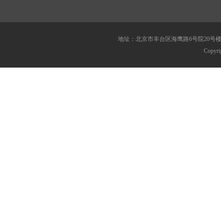
地址：北京市丰台区海鹰路6号院20号楼 传真：010
Copy